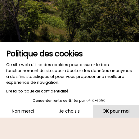
Politique des cookies
Ce site web utilise des cookies pour assurer le bon
fonctionnement du site, pour récolter des données anonymes
à des fins statistiques et pour vous proposer une meilleure
expérience de navigation.
Lire la politique de confidentialité
Consentements certifiés par
Non merci
Je choisis
OK pour moi
Plateforme de Gestion du Consentement : Personnalisez vo
Axeptio consent
Notre plateforme vous permet d'adapter et de gérer vos par
L'Eden - Chalet &